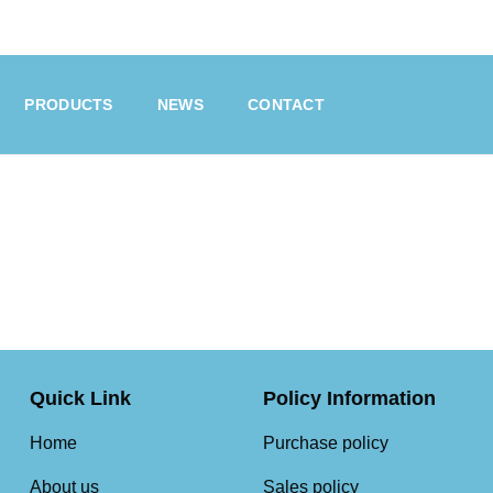
PRODUCTS
NEWS
CONTACT
Quick Link
Policy Information
Home
Purchase policy
About us
Sales policy