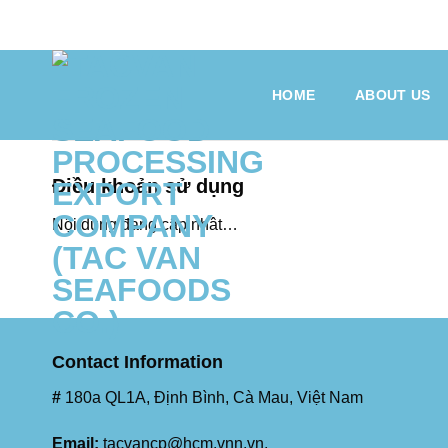
Skip
to
content
HOME
ABOUT US
Điều khoản sử dụng
Nội dung đang cập nhât…
Contact Information
#
180a QL1A, Định Bình, Cà Mau, Việt Nam
Email:
tacvancp@hcm.vnn.vn
,